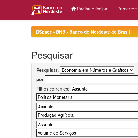
Página principal
Percorrer
Skip
navigation
DSpace - BNB - Banco do Nordeste do Brasil
Pesquisar
Pesquisar:
por
Filtros correntes: