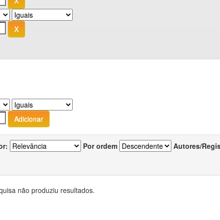
or:
Por ordem
Autores/Regi
quisa não produziu resultados.