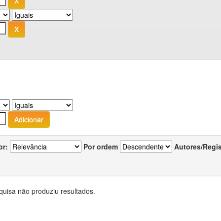
or:
Por ordem
Autores/Regi
quisa não produziu resultados.