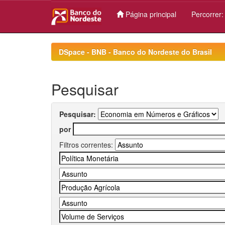
Página principal
Percorrer
Skip
navigation
DSpace - BNB - Banco do Nordeste do Brasil
Pesquisar
Pesquisar:
por
Filtros correntes: