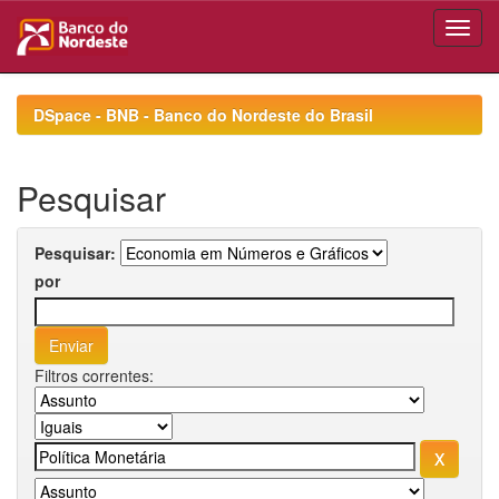
Skip
navigation
DSpace - BNB - Banco do Nordeste do Brasil
Pesquisar
Pesquisar:
por
Filtros correntes: