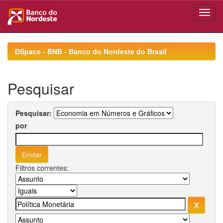
Skip
navigation
DSpace - BNB - Banco do Nordeste do Brasil
Pesquisar
Pesquisar:
por
Filtros correntes: