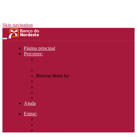
Skip navigation
Página principal
Percorrer:
Comunidades
& Colecções
Browse Items by:
Data de publicação
Autor
Título
Assunto
Ajuda
Entrar:
Área Pessoal
Serviço de alertas
Editar conta