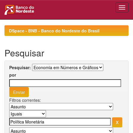
Skip
navigation
DSpace - BNB - Banco do Nordeste do Brasil
Pesquisar
Pesquisar:
por
Filtros correntes: