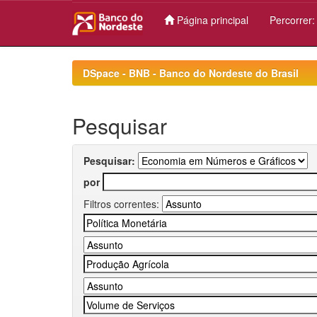
Página principal
Percorrer
Skip
navigation
DSpace - BNB - Banco do Nordeste do Brasil
Pesquisar
Pesquisar:
por
Filtros correntes: