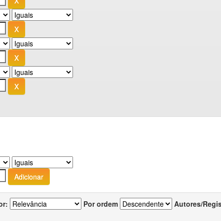
or:
Por ordem
Autores/Regi