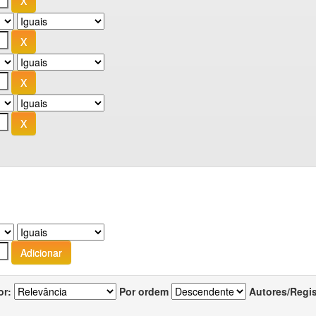
or:
Por ordem
Autores/Regi