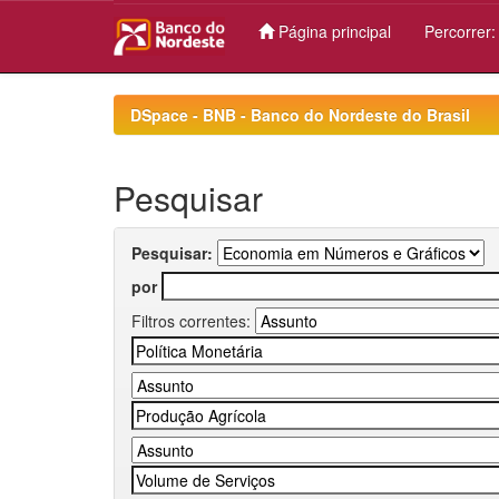
Página principal
Percorrer
Skip
navigation
DSpace - BNB - Banco do Nordeste do Brasil
Pesquisar
Pesquisar:
por
Filtros correntes: