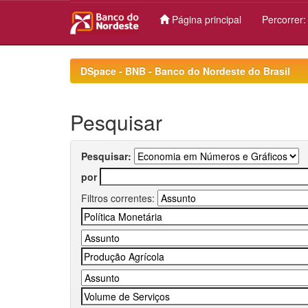
Página principal
Percorrer
Skip
navigation
DSpace - BNB - Banco do Nordeste do Brasil
Pesquisar
Pesquisar:
por
Filtros correntes: