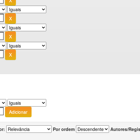
or:
Por ordem
Autores/Regi