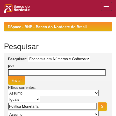
Skip
navigation
DSpace - BNB - Banco do Nordeste do Brasil
Pesquisar
Pesquisar:
por
Filtros correntes: