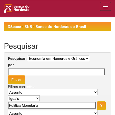
Skip
navigation
DSpace - BNB - Banco do Nordeste do Brasil
Pesquisar
Pesquisar:
por
Filtros correntes: