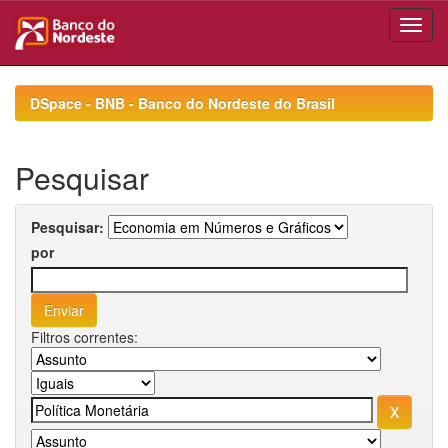
Skip
navigation
DSpace - BNB - Banco do Nordeste do Brasil
Pesquisar
Pesquisar:
por
Filtros correntes: