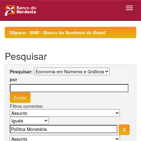
Skip
navigation
DSpace - BNB - Banco do Nordeste do Brasil
Pesquisar
Pesquisar:
por
Filtros correntes: