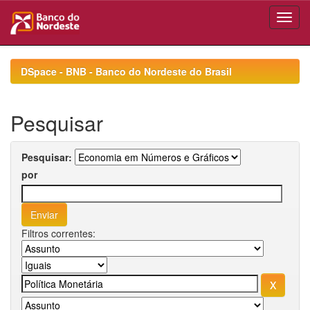
Skip
navigation
DSpace - BNB - Banco do Nordeste do Brasil
Pesquisar
Pesquisar:
por
Filtros correntes: