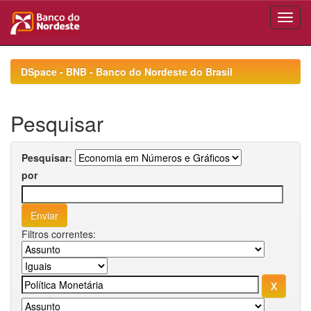
Skip
navigation
DSpace - BNB - Banco do Nordeste do Brasil
Pesquisar
Pesquisar:
por
Filtros correntes: