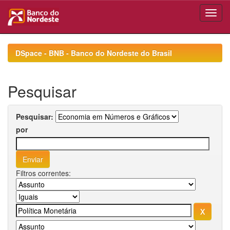
Skip
navigation
DSpace - BNB - Banco do Nordeste do Brasil
Pesquisar
Pesquisar:
por
Filtros correntes: