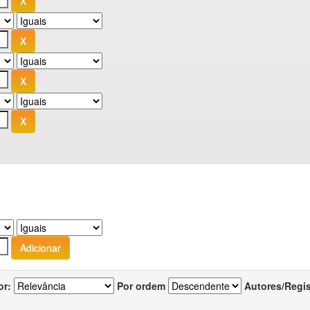
or:
Por ordem
Autores/Regi