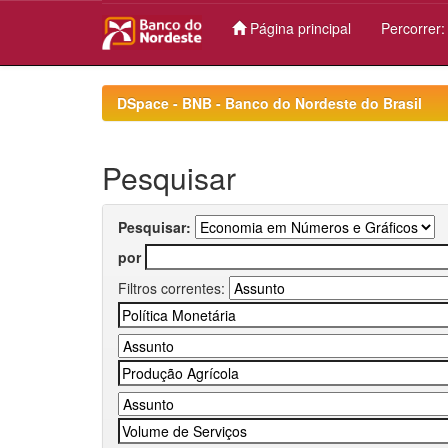
Página principal
Percorrer
Skip
navigation
DSpace - BNB - Banco do Nordeste do Brasil
Pesquisar
Pesquisar:
por
Filtros correntes: