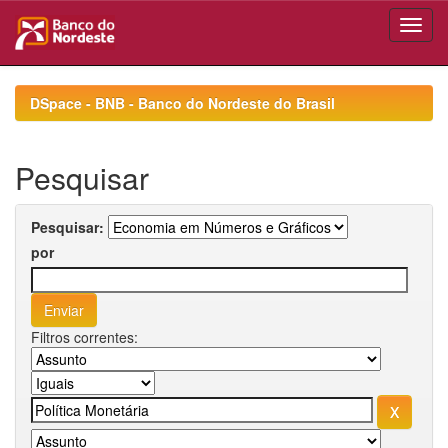
Skip
navigation
DSpace - BNB - Banco do Nordeste do Brasil
Pesquisar
Pesquisar:
por
Filtros correntes: