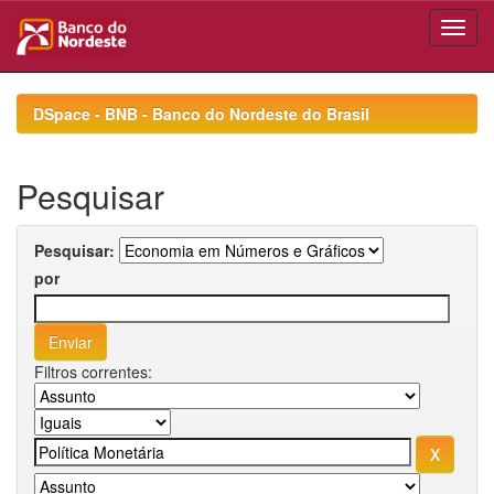
Skip
navigation
DSpace - BNB - Banco do Nordeste do Brasil
Pesquisar
Pesquisar:
por
Filtros correntes: