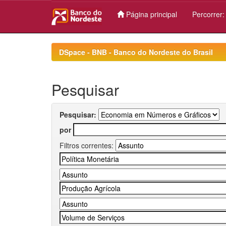
Página principal
Percorrer
Skip
navigation
DSpace - BNB - Banco do Nordeste do Brasil
Pesquisar
Pesquisar:
por
Filtros correntes: