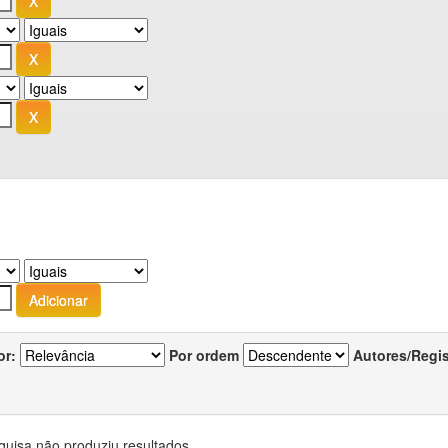
or:
Por ordem
Autores/Regi
quisa não produziu resultados.