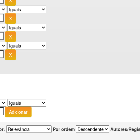
or:
Por ordem
Autores/Regi