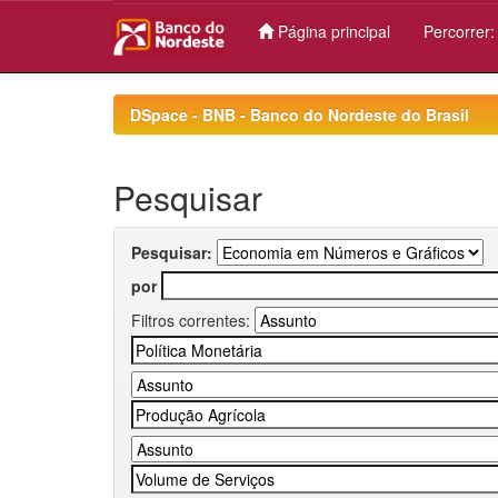
Página principal
Percorrer
Skip
navigation
DSpace - BNB - Banco do Nordeste do Brasil
Pesquisar
Pesquisar:
por
Filtros correntes: