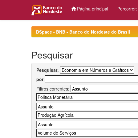
Página principal
Percorrer
Skip
navigation
DSpace - BNB - Banco do Nordeste do Brasil
Pesquisar
Pesquisar:
por
Filtros correntes: