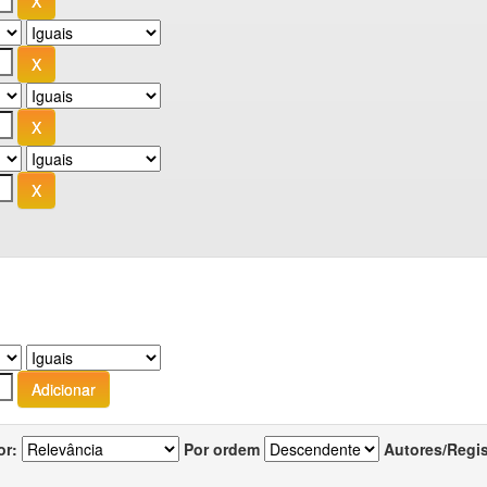
or:
Por ordem
Autores/Regi