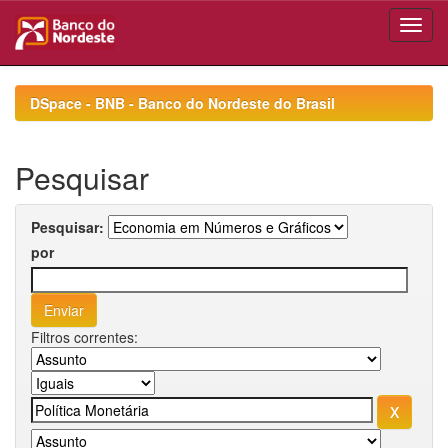
Skip
navigation
DSpace - BNB - Banco do Nordeste do Brasil
Pesquisar
Pesquisar:
por
Filtros correntes: