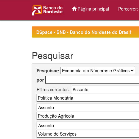
Página principal
Percorrer
Skip
navigation
DSpace - BNB - Banco do Nordeste do Brasil
Pesquisar
Pesquisar:
por
Filtros correntes: