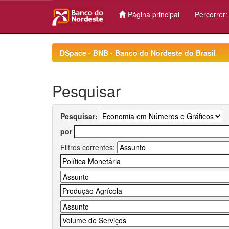
Página principal
Percorrer
Skip
navigation
DSpace - BNB - Banco do Nordeste do Brasil
Pesquisar
Pesquisar:
por
Filtros correntes: