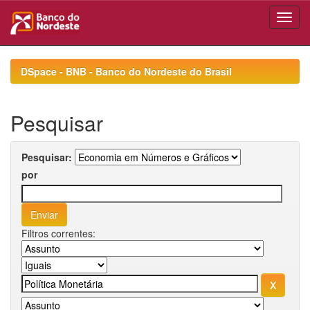
Skip
navigation
DSpace - BNB - Banco do Nordeste do Brasil
Pesquisar
Pesquisar:
por
Filtros correntes: