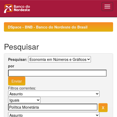
Skip
navigation
DSpace - BNB - Banco do Nordeste do Brasil
Pesquisar
Pesquisar:
por
Filtros correntes: