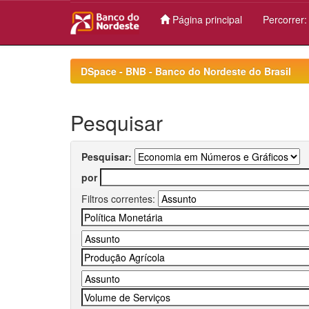
Página principal
Percorrer
Skip
navigation
DSpace - BNB - Banco do Nordeste do Brasil
Pesquisar
Pesquisar:
por
Filtros correntes: