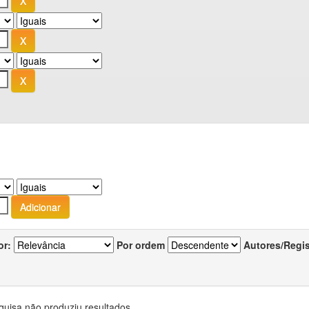
or:
Por ordem
Autores/Regi
quisa não produziu resultados.