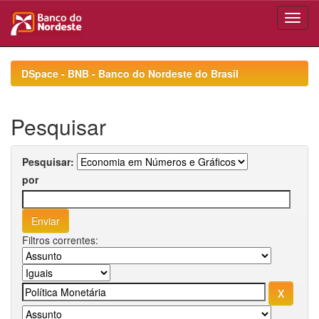
Skip
navigation
DSpace - BNB - Banco do Nordeste do Brasil
Pesquisar
Pesquisar:
por
Filtros correntes: