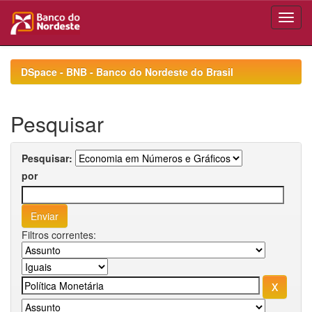
Skip
navigation
DSpace - BNB - Banco do Nordeste do Brasil
Pesquisar
Pesquisar:
por
Filtros correntes: