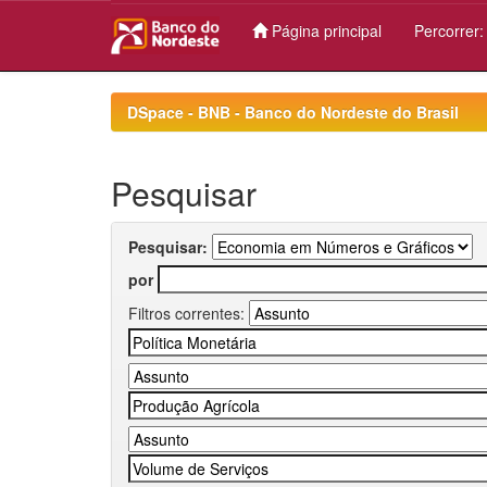
Página principal
Percorrer
Skip
navigation
DSpace - BNB - Banco do Nordeste do Brasil
Pesquisar
Pesquisar:
por
Filtros correntes: