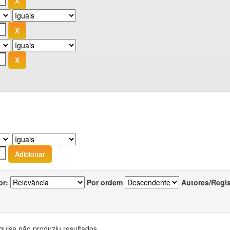
or:
Por ordem
Autores/Regi
quisa não produziu resultados.