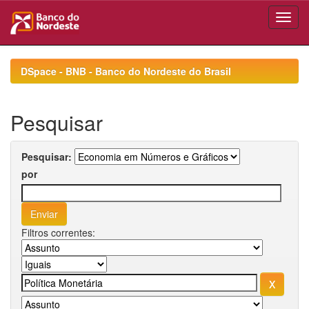
Skip
navigation
DSpace - BNB - Banco do Nordeste do Brasil
Pesquisar
Pesquisar:
por
Filtros correntes: