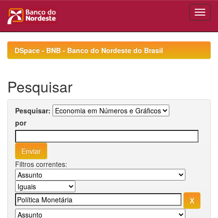
Skip
navigation
DSpace - BNB - Banco do Nordeste do Brasil
Pesquisar
Pesquisar:
por
Filtros correntes: