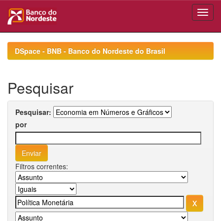
Skip
navigation
DSpace - BNB - Banco do Nordeste do Brasil
Pesquisar
Pesquisar:
por
Filtros correntes: