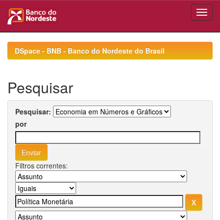
Skip
navigation
DSpace - BNB - Banco do Nordeste do Brasil
Pesquisar
Pesquisar:
por
Filtros correntes: