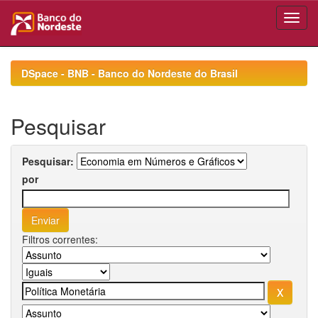
Skip
navigation
DSpace - BNB - Banco do Nordeste do Brasil
Pesquisar
Pesquisar:
por
Filtros correntes: