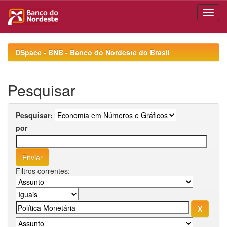
Skip
navigation
DSpace - BNB - Banco do Nordeste do Brasil
Pesquisar
Pesquisar:
por
Filtros correntes: