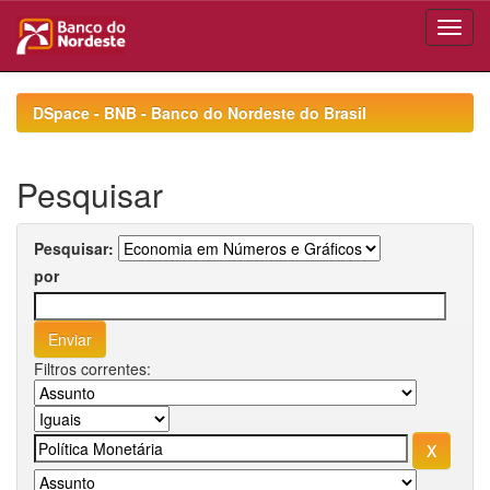
Skip
navigation
DSpace - BNB - Banco do Nordeste do Brasil
Pesquisar
Pesquisar:
por
Filtros correntes: