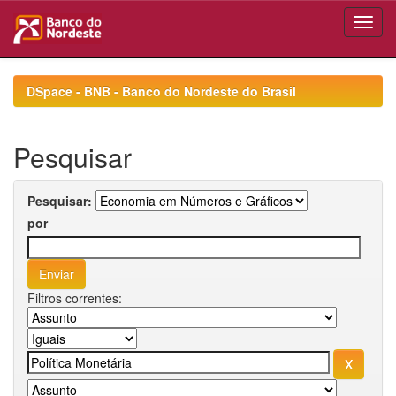
Skip
navigation
DSpace - BNB - Banco do Nordeste do Brasil
Pesquisar
Pesquisar:
por
Filtros correntes: