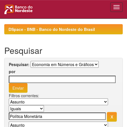
Skip
navigation
DSpace - BNB - Banco do Nordeste do Brasil
Pesquisar
Pesquisar:
por
Filtros correntes: