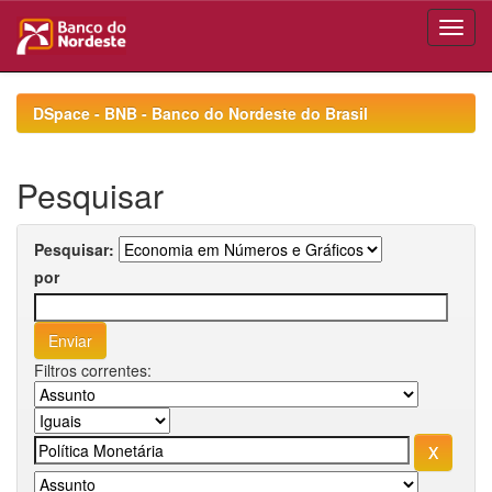
Skip
navigation
DSpace - BNB - Banco do Nordeste do Brasil
Pesquisar
Pesquisar:
por
Filtros correntes: