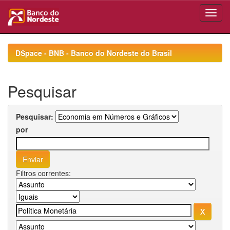
Skip
navigation
DSpace - BNB - Banco do Nordeste do Brasil
Pesquisar
Pesquisar:
por
Filtros correntes: