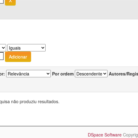
or:
Por ordem
Autores/Regi
quisa não produziu resultados.
DSpace Software
Copyrig