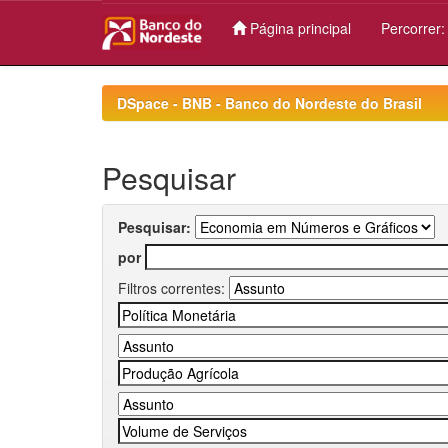
Página principal
Percorrer
Skip
navigation
DSpace - BNB - Banco do Nordeste do Brasil
Pesquisar
Pesquisar:
por
Filtros correntes: