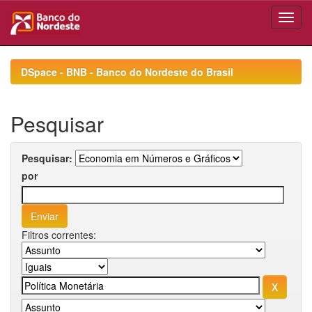
Skip
navigation
DSpace - BNB - Banco do Nordeste do Brasil
Pesquisar
Pesquisar:
por
Filtros correntes: