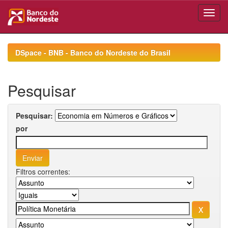
Skip
navigation
DSpace - BNB - Banco do Nordeste do Brasil
Pesquisar
Pesquisar:
por
Filtros correntes: