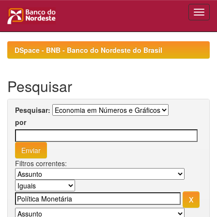
Skip
navigation
DSpace - BNB - Banco do Nordeste do Brasil
Pesquisar
Pesquisar:
por
Filtros correntes: