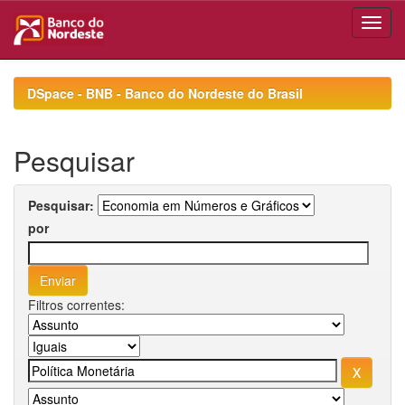
Skip
navigation
DSpace - BNB - Banco do Nordeste do Brasil
Pesquisar
Pesquisar:
por
Filtros correntes: