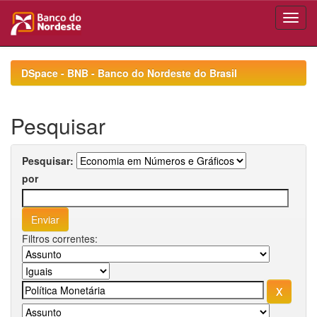
Skip
navigation
DSpace - BNB - Banco do Nordeste do Brasil
Pesquisar
Pesquisar:
por
Filtros correntes: