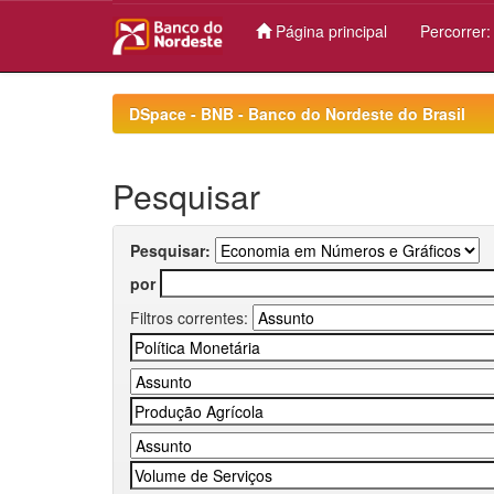
Página principal
Percorrer
Skip
navigation
DSpace - BNB - Banco do Nordeste do Brasil
Pesquisar
Pesquisar:
por
Filtros correntes: