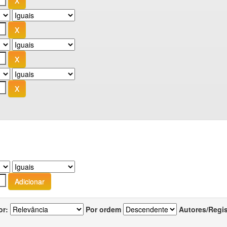
or:
Por ordem
Autores/Regi