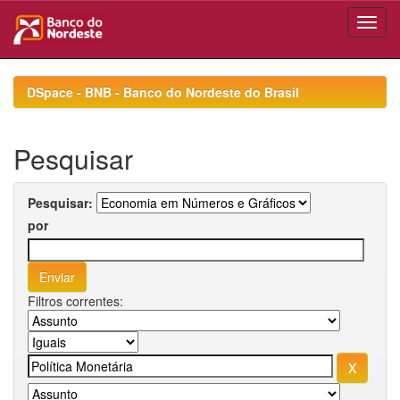
Skip
navigation
DSpace - BNB - Banco do Nordeste do Brasil
Pesquisar
Pesquisar:
por
Filtros correntes: